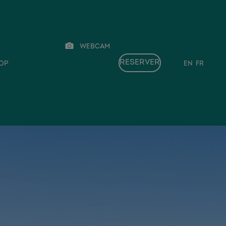
webcam
op
en
fr
RESERVER