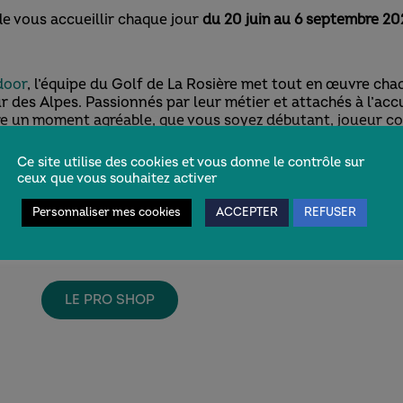
e vous accueillir chaque jour
du 20 juin au 6 septembre 20
door
, l’équipe du Golf de La Rosière met tout en œuvre cha
 des Alpes. Passionnés par leur métier et attachés à l’accu
ère un moment agréable, que vous soyez débutant, joueur co
Ce site utilise des cookies et vous donne le contrôle sur
le sourire par
Stéphanie
!
ceux que vous souhaitez activer
fera un plaisir d’organiser vos départs, de répondre à vos q
Personnaliser mes cookies
ACCEPTER
REFUSER
s souhaitiez louer du matériel de golf, découvrir les équ
LE PRO SHOP