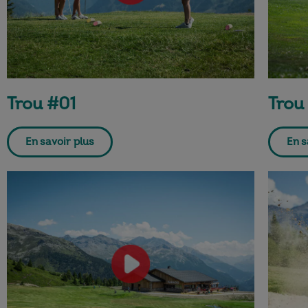
Trou #01
Trou
En savoir plus
En s