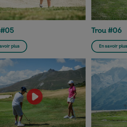
 #05
Trou #06
avoir plus
En savoir plu