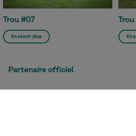
Trou #07
Trou
En savoir plus
En s
Partenaire officiel