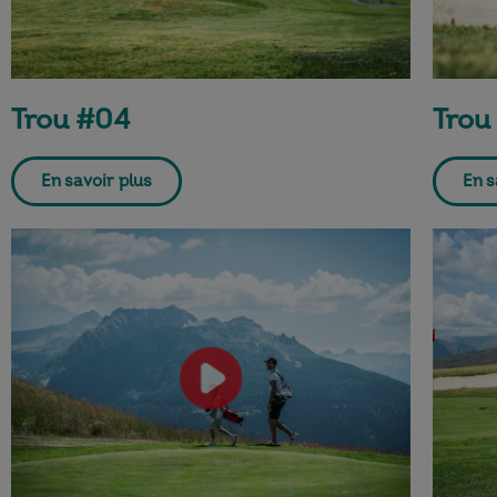
Trou #04
Trou
En savoir plus
En s