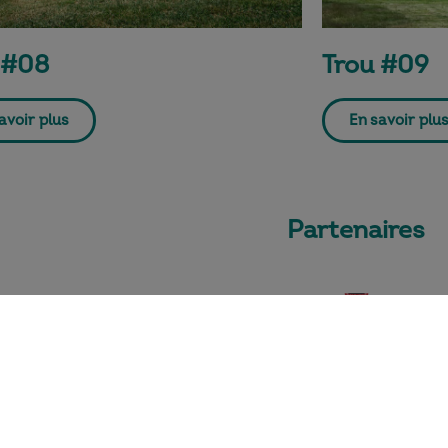
 #08
Trou #09
avoir plus
En savoir plu
Partenaires