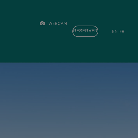
webcam
en
fr
RESERVER