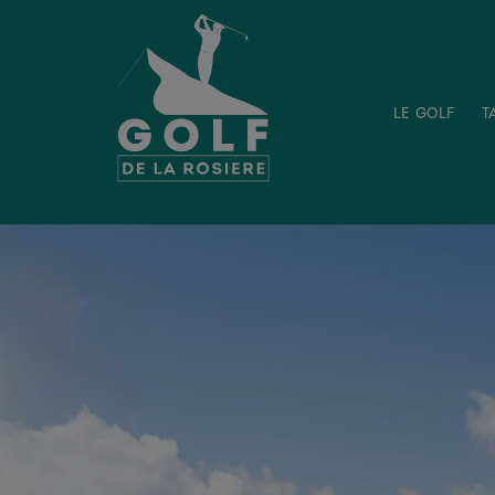
le golf
t